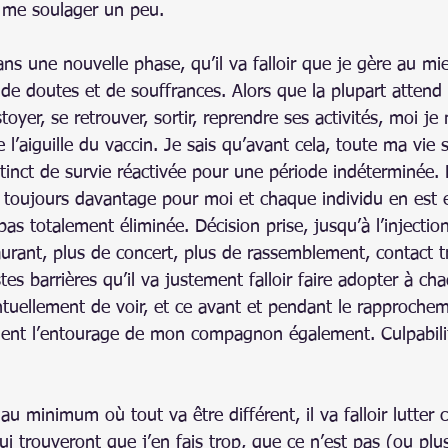
 me soulager un peu.
ans une nouvelle phase, qu’il va falloir que je gère au mi
e doutes et de souffrances. Alors que la plupart attend l
oyer, se retrouver, sortir, reprendre ses activités, moi je
 l’aiguille du vaccin. Je sais qu’avant cela, toute ma vie s
tinct de survie réactivée pour une période indéterminée. 
oujours davantage pour moi et chaque individu en est e
as totalement éliminée. Décision prise, jusqu’à l’injection
urant, plus de concert, plus de rassemblement, contact tr
tes barrières qu’il va justement falloir faire adopter à c
ntuellement de voir, et ce avant et pendant le rapprochem
ment l’entourage de mon compagnon également. Culpabili
u minimum où tout va être différent, il va falloir lutter c
 trouveront que j’en fais trop, que ce n’est pas (ou plus)