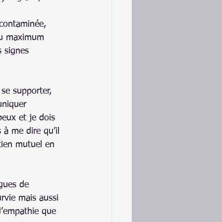
 contaminée, 
au maximum 
s signes 
 se supporter, 
uniquer 
peux et je dois 
 à me dire qu’il 
tien mutuel en 
agues de 
rvie mais aussi 
 d’empathie que 