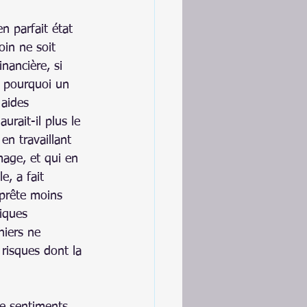
 parfait état 
oin ne soit 
nancière, si 
, pourquoi un 
aides 
rait-il plus le 
en travaillant 
mage, et qui en 
, a fait 
prête moins 
tiques 
niers ne 
risques dont la 