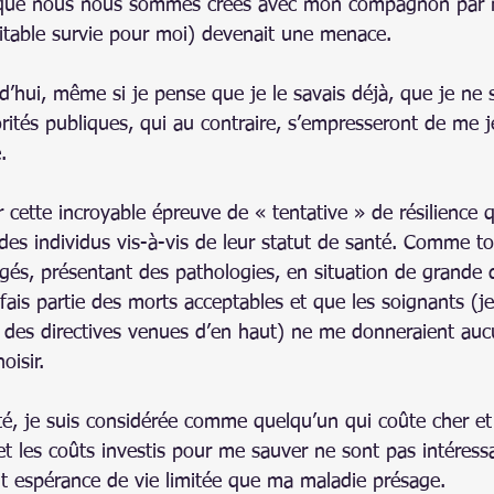
n que nous nous sommes créés avec mon compagnon par 
ritable survie pour moi) devenait une menace.
’hui, même si je pense que je le savais déjà, que je ne s
ités publiques, qui au contraire, s’empresseront de me jete
.
r cette incroyable épreuve de « tentative » de résilience q
 des individus vis-à-vis de leur statut de santé. Comme to
és, présentant des pathologies, en situation de grande
 fais partie des morts acceptables et que les soignants (je
t des directives venues d’en haut) ne me donneraient aucun
hoisir.
té, je suis considérée comme quelqu’un qui coûte cher et 
 et les coûts investis pour me sauver ne sont pas intéress
ant espérance de vie limitée que ma maladie présage.