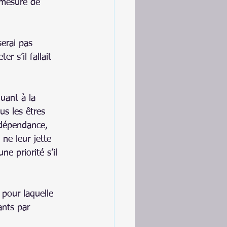
mesure de 
erai pas 
r s’il fallait 
uant à la 
us les êtres 
 dépendance, 
 ne leur jette 
e priorité s’il 
pour laquelle 
ants par 