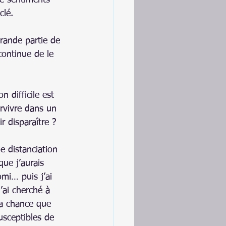
e sentiments 
clé.
rande partie de 
continue de le 
difficile est 
rvivre dans un 
r disparaître ?
e distanciation 
que j’aurais 
omi… puis j’ai 
’ai cherché à 
la chance que 
usceptibles de 