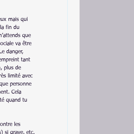
eux mais qui 
a fin du 
 n’attends que 
ociale va être 
Le danger, 
mpreint tant 
, plus de 
ès limité avec 
haque personne 
ent. Cela 
té quand tu 
ontre les 
 si grave, etc.