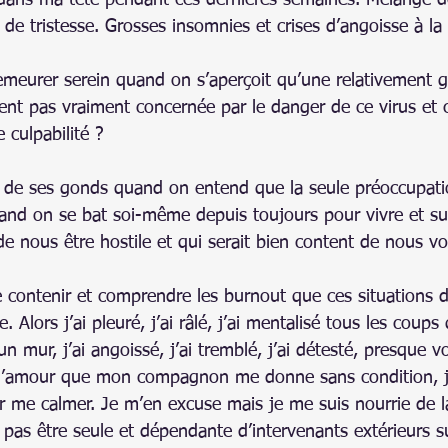
é dans ma tête pendant ces dernières semaines. Mélange d
, de tristesse. Grosses insomnies et crises d’angoisse à la 
eurer serein quand on s’aperçoit qu’une relativement g
ent pas vraiment concernée par le danger de ce virus et 
 culpabilité ?
de ses gonds quand on entend que la seule préoccupation 
uand on se bat soi-même depuis toujours pour vivre et su
 nous être hostile et qui serait bien content de nous voi
se contenir et comprendre les burnout que ces situations d
. Alors j’ai pleuré, j’ai râlé, j’ai mentalisé tous les coups 
n mur, j’ai angoissé, j’ai tremblé, j’ai détesté, presque v
out l’amour que mon compagnon me donne sans condition, j
our me calmer. Je m’en excuse mais je me suis nourrie de 
 pas être seule et dépendante d’intervenants extérieurs s