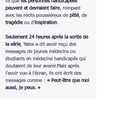
ce que 
les personnes handicapées 
peuvent et devraient faire
, rompant 
avec les récits poussiéreux de 
pitié
, de 
tragédie
 ou d’
inspiration
.
Seulement 24 heures après la sortie de 
la série
, Yates a dit avoir reçu des 
messages de jeunes médecins ou 
étudiants en médecine handicapés qui 
doutaient de leur avenir.Mais après 
l’avoir vue à l’écran, ils ont écrit des 
messages comme : 
« Peut-être que moi 
aussi, je peux. »
Pulse
 marque un 
changement 
significatif
 dans la manière dont le 
handicap est représenté à l’écran.
La série montre ce qui est possible 