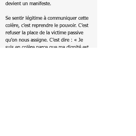
devient un manifeste.
Se sentir légitime à communiquer cette 
colère, c’est reprendre le pouvoir. C’est 
refuser la place de la victime passive 
qu’on nous assigne. C’est dire : « Je 
suis en colère parce que ma dignité est 
bafouée, et j’ai le droit de le crier. » 
C’est transformer la douleur intime en 
une arme politique collective.
Un livre à lire, urgemment
Année blanche
 n’est pas un livre facile. 
Il ne cherche pas à rassurer leA 
lecteurice valide sur sa propre 
condition. Il ne propose pas de leçons 
de morale simplistes. Il impose une 
confrontation. Il nous met face à la 
réalité brute du corps médicalisé, face à 