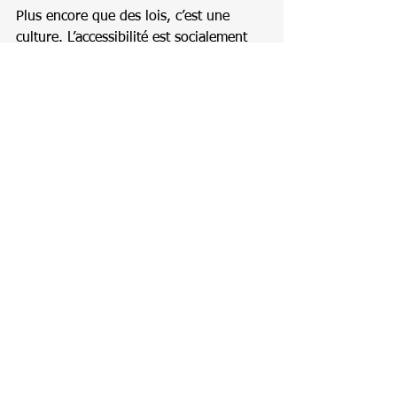
Plus encore que des lois, c’est une 
culture. L’accessibilité est socialement 
valorisée, défendue, revendiquée.
Dans ces sociétés, ne pas penser 
l’accessibilité, c’est mal construire. C’est 
mal concevoir.
Et les publics, les associations, les 
citoyenNEs exigent cette accessibilité — 
ce n’est pas un luxe : c’est une 
exigence collective.
Alors bien sûr, ce n’est pas parfait. Il y 
a encore des défis, notamment avec 
des bâtiments anciens. Mais le cadre 
légal met la pression pour que les 
exceptions soient limitées, temporaires, 
et justifiées par des impératifs 
très 